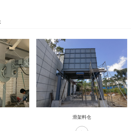
仓
滑架料仓