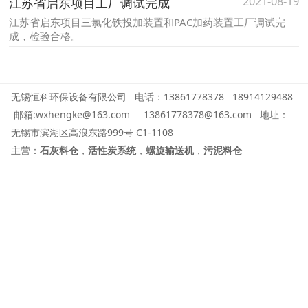
2021-08-19
江苏省启东项目工厂调试完成
江苏省启东项目三氯化铁投加装置和PAC加药装置工厂调试完
成，检验合格。
无锡恒科环保设备有限公司 电话：13861778378
18914129488
邮箱:wxhengke@163.com 13861778378@163.com
地址：
无锡市滨湖区高浪东路999号 C1-1108
主营：
石灰料仓
，
活性炭系统
，
螺旋输送机
，
污泥料仓