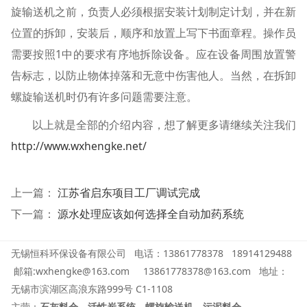
旋输送机之前，负责人必须根据安装计划制定计划，并在新
位置的拆卸，安装后，顺序和放置上写下书面章程。操作员
需要按照1中的要求有序地拆除设备。应在设备周围放置警
告标志，以防止物体掉落和无意中伤害他人。当然，在拆卸
螺旋输送机时仍有许多问题需要注意。
以上就是全部的介绍内容，想了解更多请继续关注我们
http://www.wxhengke.net/
上一篇：
江苏省启东项目工厂调试完成
下一篇：
源水处理应该如何选择全自动加药系统
无锡恒科环保设备有限公司 电话：13861778378
18914129488
邮箱:wxhengke@163.com 13861778378@163.com
地址：
无锡市滨湖区高浪东路999号 C1-1108
主营：
石灰料仓
，
活性炭系统
，
螺旋输送机
，
污泥料仓