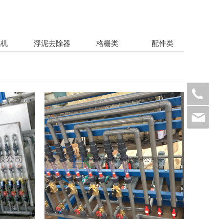
泥机
浮泥去除器
格栅类
配件类
13
wx